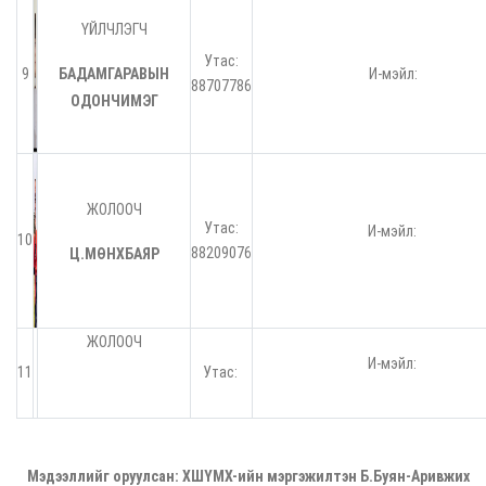
ҮЙЛЧЛЭГЧ
Утас:
9
БАДАМГАРАВЫН
И-мэйл:
88707786
ОДОНЧИМЭГ
ЖОЛООЧ
Утас:
И-мэйл:
10
88209076
Ц.МӨНХБАЯР
ЖОЛООЧ
И-мэйл:
11
Утас:
Мэдээллийг оруулсан: ХШҮМХ-ийн мэргэжилтэн Б.Буян-Аривжих