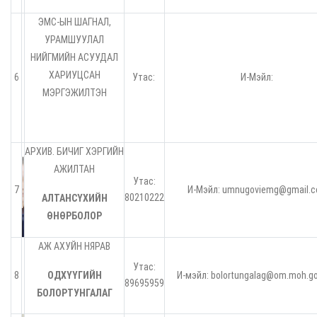
ЭМС-ЫН ШАГНАЛ,
УРАМШУУЛАЛ
НИЙГМИЙН АСУУДАЛ
ХАРИУЦСАН
6
Утас:
И-Мэйл:
МЭРГЭЖИЛТЭН
АРХИВ. БИЧИГ ХЭРГИЙН
АЖИЛТАН
Утас:
7
И-Мэйл: umnugoviemg@gmail.
80210222
АЛТАНСҮХИЙН
ӨНӨРБОЛОР
АЖ АХУЙН НЯРАВ
Утас:
8
ОДХҮҮГИЙН
И-мэйл: bolortungalag@om.moh.g
89695959
БОЛОРТУНГАЛАГ