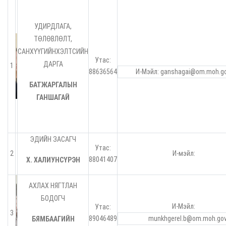
УДИРДЛАГА,
ТӨЛӨВЛӨЛТ,
САНХҮҮГИЙНХЭЛТСИЙН
Утас:
ДАРГА
1
88636564
И-Мэйл: ganshagai@om.moh.go
БАТЖАРГАЛЫН
ГАНШАГАЙ
ЭДИЙН ЗАСАГЧ
Утас:
2
И-мэйл:
88041407
Х. ХАЛИУНСҮРЭН
АХЛАХ НЯГТЛАН
БОДОГЧ
И-Мэйл:
Утас:
3
89046489
munkhgerel.b@om.moh.gov
БЯМБААГИЙН