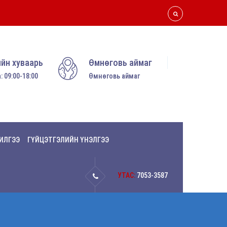
йн хуваарь
Өмнөговь аймаг
: 09:00-18:00
Өмнөговь аймаг
ИЛГЭЭ
ГҮЙЦЭТГЭЛИЙН ҮНЭЛГЭЭ
УТАС:
7053-3587