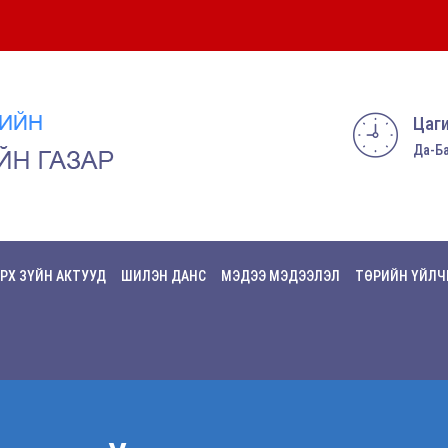
Цаги
Да-Ба
РХ ЗҮЙН АКТУУД
ШИЛЭН ДАНС
МЭДЭЭ МЭДЭЭЛЭЛ
ТӨРИЙН ҮЙЛЧ