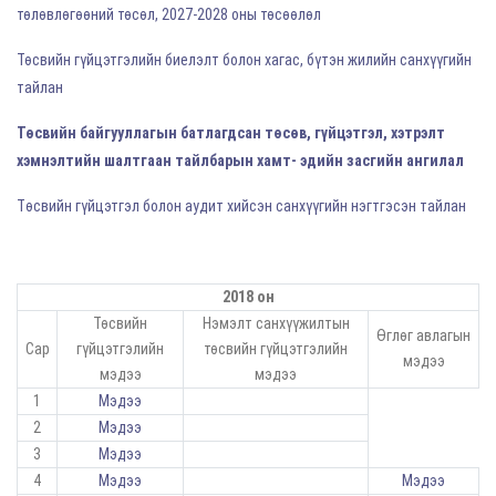
төлөвлөгөөний төсөл, 2027-2028 оны төсөөлөл
Төсвийн гүйцэтгэлийн биелэлт болон хагас, бүтэн жилийн санхүүгийн
тайлан
Төсвийн байгууллагын батлагдсан төсөв, гүйцэтгэл, хэтрэлт
хэмнэлтийн шалтгаан тайлбарын хамт- эдийн засгийн ангилал
Tөсвийн гүйцэтгэл болон аудит хийсэн санхүүгийн нэгтгэсэн тайлан
2018 он
Төсвийн
Нэмэлт санхүүжилтын
Өглөг авлагын
Сар
гүйцэтгэлийн
төсвийн гүйцэтгэлийн
мэдээ
мэдээ
мэдээ
1
Мэдээ
2
Мэдээ
3
Мэдээ
4
Мэдээ
Мэдээ