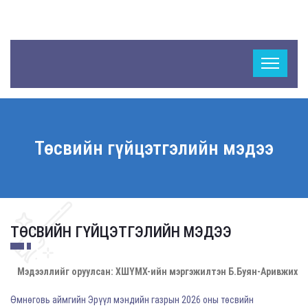
Төсвийн гүйцэтгэлийн мэдээ
ТӨСВИЙН ГҮЙЦЭТГЭЛИЙН МЭДЭЭ
Мэдээллийг оруулсан: ХШҮМХ-ийн мэргэжилтэн Б.Буян-Аривжих
Өмнөговь аймгийн Эрүүл мэндийн газрын 2026 оны төсвийн