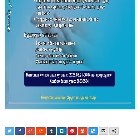
Twitter
Facebook
Google+
Reddit
Tumblr
LinkedIn
Pinterest
StumbleUpon
Delicious
Email
More